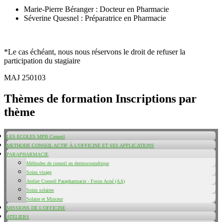
Marie-Pierre Béranger : Docteur en Pharmacie
Séverine Quesnel : Préparatrice en Pharmacie
*Le cas échéant, nous nous réservons le droit de refuser la
participation du stagiaire
MAJ 250103
Thèmes de formation Inscriptions par
thème
LES ECOLES MPB Conseil
METHODE CONSEIL ACTIF À L'OFFICINE ET SES APPLICATIONS
L'ECOLE DE LA PARAPHARMACIE
PARAPHARMACIE
Qualité de la délivrance
Naturalité : Phytothérapie et Aromathérapie
Méthodes de conseil en dermocosmétique
Dermatologie et Parapharmacie
Soins visage
Allergie et Photosensibilisation
Atelier Conseil Parapharmacie - Focus Acné (AA)
Douleur-Sommeil et Stress
Soins solaires
Rhumatologie
Solaire et Minceur
MISSIONS DE L'OFFICINE
La Qualité de la délivrance : Perfectionnement
ATELIERS
Validation de l'observance des traitements médicamenteux de l'ostéoporose - Validation DPC